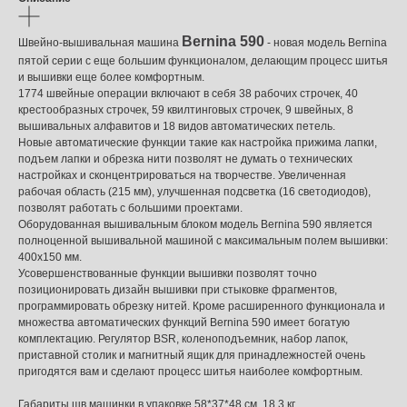
Bernina 590
Швейно-вышивальная машина
- новая модель Bernina
пятой серии с еще большим функционалом, делающим процесс шитья
и вышивки еще более комфортным.
1774 швейные операции включают в себя 38 рабочих строчек, 40
крестообразных строчек, 59 квилтинговых строчек, 9 швейных, 8
вышивальных алфавитов и 18 видов автоматических петель.
Новые автоматические функции такие как настройка прижима лапки,
подъем лапки и обрезка нити позволят не думать о технических
настройках и сконцентрироваться на творчестве. Увеличенная
рабочая область (215 мм), улучшенная подсветка (16 светодиодов),
позволят работать с большими проектами.
Оборудованная вышивальным блоком модель Bernina 590 является
полноценной вышивальной машиной с максимальным полем вышивки:
400х150 мм.
Усовершенствованные функции вышивки позволят точно
позиционировать дизайн вышивки при стыковке фрагментов,
программировать обрезку нитей. Кроме расширенного функционала и
множества автоматических функций Bernina 590 имеет богатую
комплектацию. Регулятор BSR, коленоподъемник, набор лапок,
приставной столик и магнитный ящик для принадлежностей очень
пригодятся вам и сделают процесс шитья наиболее комфортным.
Габариты шв.машинки в упаковке 58*37*48 см, 18.3 кг