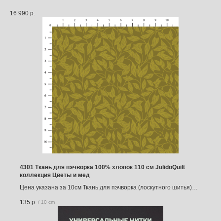
16 990
р.
4301 Ткань для пэчворка 100% хлопок 110 см JulidoQuilt
коллекция Цветы и мед
Цена указана за 10см Ткань для пэчворка (лоскутного шитья)
Производитель - JulidoQuilt (Россия) Ширина 110 см, плотность
135
р.
/
10 cm
140 гр/м.