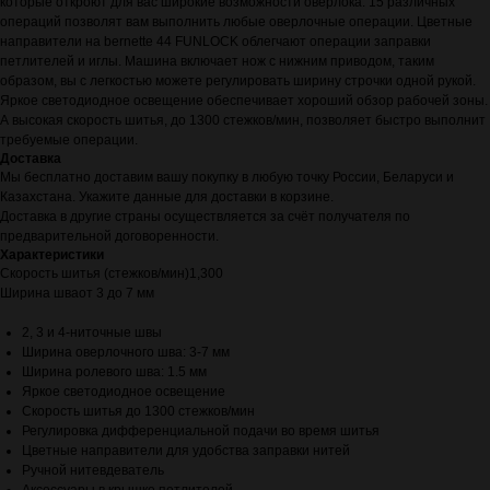
которые откроют для вас широкие возможности оверлока. 15 различных
операций позволят вам выполнить любые оверлочные операции. Цветные
направители на bernette 44 FUNLOCK облегчают операции заправки
петлителей и иглы. Машина включает нож с нижним приводом, таким
образом, вы с легкостью можете регулировать ширину строчки одной рукой.
Яркое светодиодное освещение обеспечивает хороший обзор рабочей зоны.
А высокая скорость шитья, до 1300 стежков/мин, позволяет быстро выполнит
требуемые операции.
Доставка
Мы бесплатно доставим вашу покупку в любую точку России, Беларуси и
Казахстана. Укажите данные для доставки в корзине.
Доставка в другие страны осуществляется за счёт получателя по
предварительной договоренности.
Характеристики
Скорость шитья (стежков/мин)1,300
Ширина шваот 3 до 7 мм
2, 3 и 4-ниточные швы
Ширина оверлочного шва: 3-7 мм
Ширина ролевого шва: 1.5 мм
Яркое светодиодное освещение
Скорость шитья до 1300 стежков/мин
Регулировка дифференциальной подачи во время шитья
Цветные направители для удобства заправки нитей
Ручной нитевдеватель