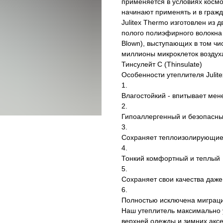
применяется в условиях космо
начинают применять и в гражд
Julitex Thermo изготовлен из 
полого полиэфирного волокна 
Blown), выступающих в том чи
миллионы микроклеток воздуха
Тинсулейт С (Thinsulate)
Особенности утеплителя Julit
1.
Влагостойкий - впитывает мен
2.
Гипоаллергенный и безопасны
3.
Сохраняет теплоизолирующие 
4.
Тонкий комфортный и теплый
5.
Сохраняет свои качества даже
6.
Полностью исключена миграци
Наш утеплитель максимально 
верхней одежды и зимних аксе