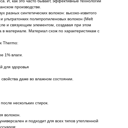
са. И, как это часто бывает, эффективные технологии
анском производстве.
двух разных синтетических волокон: высоко-извитого
и ультратонких полипропиленовых волокон (Melt
сле и связующим элементом, создавая при этом
 в материале. Материал схож по характеристикам с
ex Thermo:
ее 1% влаги.
й для здоровья
свойства даже во влажном состоянии.
 после нескольких стирок.
я волокон.
универсален и подходит для всех типов утепленной
ссуаров: