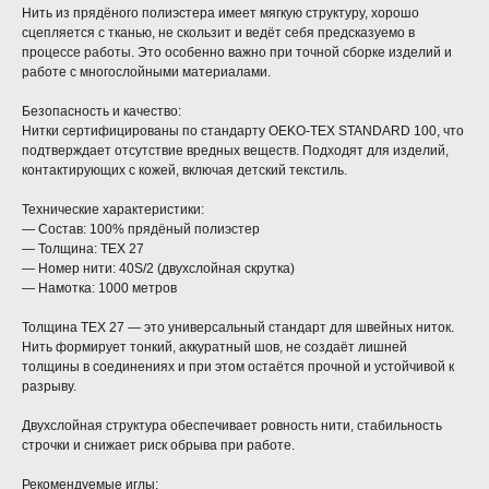
Нить из прядёного полиэстера имеет мягкую структуру, хорошо
сцепляется с тканью, не скользит и ведёт себя предсказуемо в
процессе работы. Это особенно важно при точной сборке изделий и
работе с многослойными материалами.
Безопасность и качество:
Нитки сертифицированы по стандарту OEKO-TEX STANDARD 100, что
подтверждает отсутствие вредных веществ. Подходят для изделий,
контактирующих с кожей, включая детский текстиль.
Технические характеристики:
— Состав: 100% прядёный полиэстер
— Толщина: TEX 27
— Номер нити: 40S/2 (двухслойная скрутка)
— Намотка: 1000 метров
Толщина TEX 27 — это универсальный стандарт для швейных ниток.
Нить формирует тонкий, аккуратный шов, не создаёт лишней
толщины в соединениях и при этом остаётся прочной и устойчивой к
разрыву.
Двухслойная структура обеспечивает ровность нити, стабильность
строчки и снижает риск обрыва при работе.
Рекомендуемые иглы: