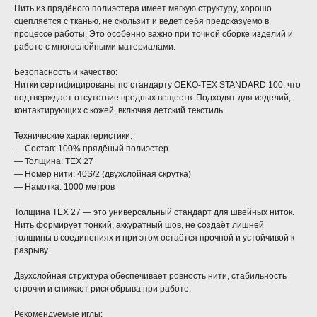
Нить из прядёного полиэстера имеет мягкую структуру, хорошо
сцепляется с тканью, не скользит и ведёт себя предсказуемо в
процессе работы. Это особенно важно при точной сборке изделий и
работе с многослойными материалами.
Безопасность и качество:
Нитки сертифицированы по стандарту OEKO-TEX STANDARD 100, что
подтверждает отсутствие вредных веществ. Подходят для изделий,
контактирующих с кожей, включая детский текстиль.
Технические характеристики:
— Состав: 100% прядёный полиэстер
— Толщина: TEX 27
— Номер нити: 40S/2 (двухслойная скрутка)
— Намотка: 1000 метров
Толщина TEX 27 — это универсальный стандарт для швейных ниток.
Нить формирует тонкий, аккуратный шов, не создаёт лишней
толщины в соединениях и при этом остаётся прочной и устойчивой к
разрыву.
Двухслойная структура обеспечивает ровность нити, стабильность
строчки и снижает риск обрыва при работе.
Рекомендуемые иглы: