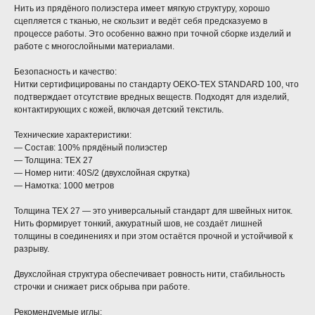
Нить из прядёного полиэстера имеет мягкую структуру, хорошо
сцепляется с тканью, не скользит и ведёт себя предсказуемо в
процессе работы. Это особенно важно при точной сборке изделий и
работе с многослойными материалами.
Безопасность и качество:
Нитки сертифицированы по стандарту OEKO-TEX STANDARD 100, что
подтверждает отсутствие вредных веществ. Подходят для изделий,
контактирующих с кожей, включая детский текстиль.
Технические характеристики:
— Состав: 100% прядёный полиэстер
— Толщина: TEX 27
— Номер нити: 40S/2 (двухслойная скрутка)
— Намотка: 1000 метров
Толщина TEX 27 — это универсальный стандарт для швейных ниток.
Нить формирует тонкий, аккуратный шов, не создаёт лишней
толщины в соединениях и при этом остаётся прочной и устойчивой к
разрыву.
Двухслойная структура обеспечивает ровность нити, стабильность
строчки и снижает риск обрыва при работе.
Рекомендуемые иглы: