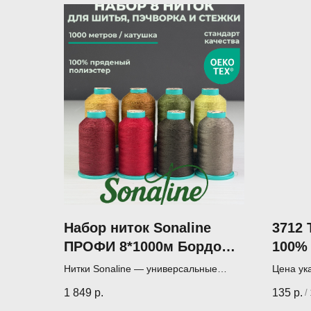
Набор ниток Sonaline
3712 
ПРОФИ 8*1000м Бордо
100% 
STN012
Julid
Нитки Sonaline — универсальные
Цена ук
Поэзи
нитки для шитья, пэчворка и квилтинга
пэчворка
1 849
р.
135
р.
/
(1000 м)
Производ