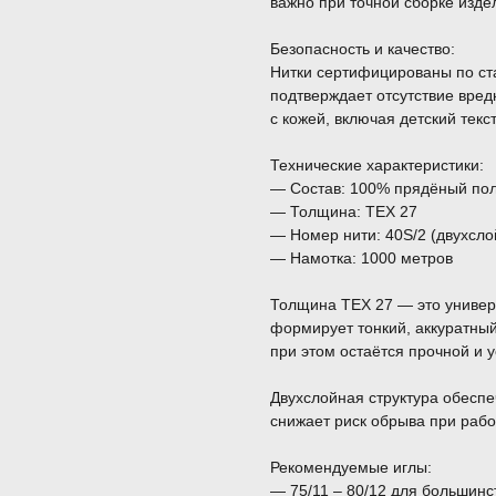
важно при точной сборке изд
Безопасность и качество:
Нитки сертифицированы по с
подтверждает отсутствие вред
с кожей, включая детский текс
Технические характеристики:
— Состав: 100% прядёный по
— Толщина: TEX 27
— Номер нити: 40S/2 (двухсло
— Намотка: 1000 метров
Толщина TEX 27 — это универ
формирует тонкий, аккуратны
при этом остаётся прочной и у
Двухслойная структура обеспеч
снижает риск обрыва при рабо
Рекомендуемые иглы:
— 75/11 – 80/12 для большинс