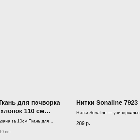
Ткань для пэчворка
Нитки Sonaline 7923
хлопок 110 см
Нитки Sonaline — универсаль
oQuilt коллекция
нитки для шитья, пэчворка и к
азана за 10см Ткань для
289
р.
(1000 м)
я лепестков
 (лоскутного шитья)
10 cm
итель - JulidoQuilt (Россия)