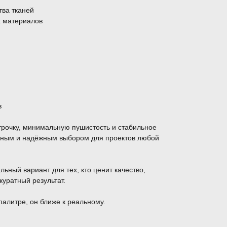
тва тканей
х материалов
в
трочку, минимальную пушистость и стабильное
обным и надёжным выбором для проектов любой
льный вариант для тех, кто ценит качество,
куратный результат.
палитре, он ближе к реальному.