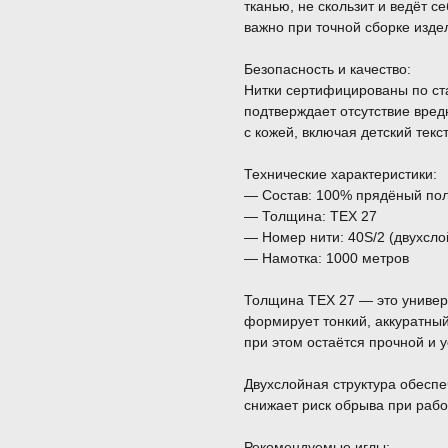
тканью, не скользит и ведёт 
важно при точной сборке изд
Безопасность и качество:
Нитки сертифицированы по с
подтверждает отсутствие вред
с кожей, включая детский текс
Технические характеристики:
— Состав: 100% прядёный по
— Толщина: TEX 27
— Номер нити: 40S/2 (двухсло
— Намотка: 1000 метров
Толщина TEX 27 — это универ
формирует тонкий, аккуратны
при этом остаётся прочной и у
Двухслойная структура обеспеч
снижает риск обрыва при рабо
Рекомендуемые иглы: