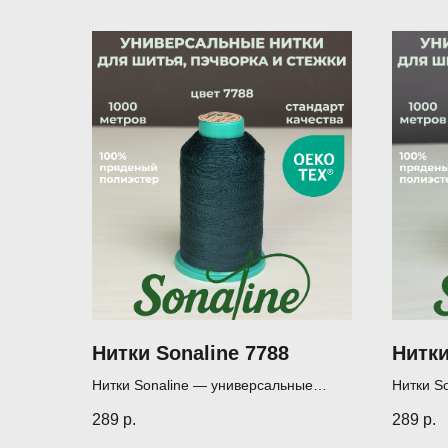
Нитки Sonaline 7788
Нитки
Нитки Sonaline — универсальные
Нитки S
нитки для шитья, пэчворка и квилтинга
нитки дл
289
р.
289
р.
(1000 м)
(1000 м)