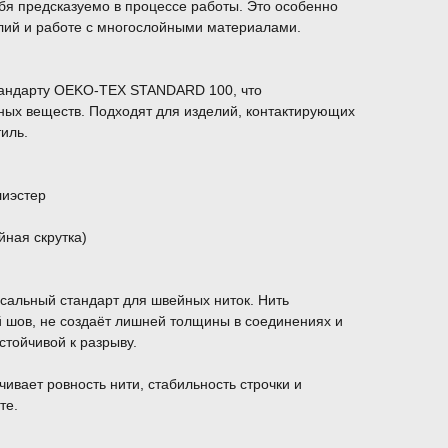
себя предсказуемо в процессе работы. Это особенно
елий и работе с многослойными материалами.
тандарту OEKO-TEX STANDARD 100, что
ных веществ. Подходят для изделий, контактирующих
тиль.
лиэстер
йная скрутка)
сальный стандарт для швейных ниток. Нить
й шов, не создаёт лишней толщины в соединениях и
стойчивой к разрыву.
ивает ровность нити, стабильность строчки и
те.