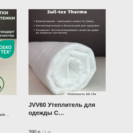
JVV60 Утеплитель для
одежды С
ные
ВЕТРОЗАЩИТОЙ цв
вилтинга
белый Juli-Tex® THERMO
390
р.
/
1 m