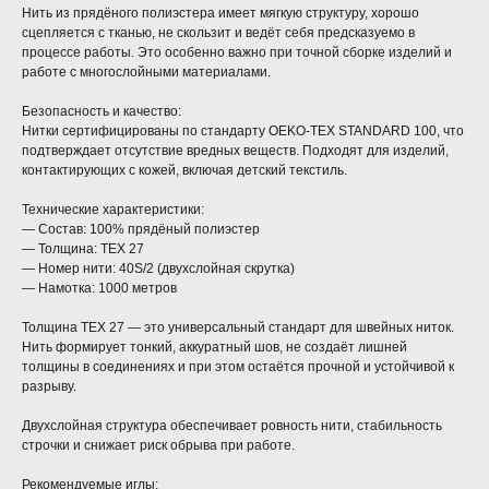
Нить из прядёного полиэстера имеет мягкую структуру, хорошо
сцепляется с тканью, не скользит и ведёт себя предсказуемо в
процессе работы. Это особенно важно при точной сборке изделий и
работе с многослойными материалами.
Безопасность и качество:
Нитки сертифицированы по стандарту OEKO-TEX STANDARD 100, что
подтверждает отсутствие вредных веществ. Подходят для изделий,
контактирующих с кожей, включая детский текстиль.
Технические характеристики:
— Состав: 100% прядёный полиэстер
— Толщина: TEX 27
— Номер нити: 40S/2 (двухслойная скрутка)
— Намотка: 1000 метров
Толщина TEX 27 — это универсальный стандарт для швейных ниток.
Нить формирует тонкий, аккуратный шов, не создаёт лишней
толщины в соединениях и при этом остаётся прочной и устойчивой к
разрыву.
Двухслойная структура обеспечивает ровность нити, стабильность
строчки и снижает риск обрыва при работе.
Рекомендуемые иглы: