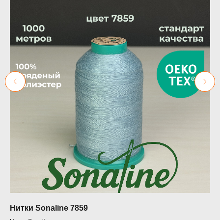
Нитки Sonaline 7859
Шв