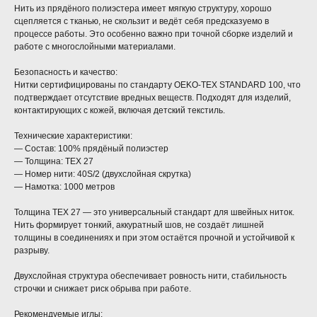
Нить из прядёного полиэстера имеет мягкую структуру, хорошо
сцепляется с тканью, не скользит и ведёт себя предсказуемо в
процессе работы. Это особенно важно при точной сборке изделий и
работе с многослойными материалами.
Безопасность и качество:
Нитки сертифицированы по стандарту OEKO-TEX STANDARD 100, что
подтверждает отсутствие вредных веществ. Подходят для изделий,
контактирующих с кожей, включая детский текстиль.
Технические характеристики:
— Состав: 100% прядёный полиэстер
— Толщина: TEX 27
— Номер нити: 40S/2 (двухслойная скрутка)
— Намотка: 1000 метров
Толщина TEX 27 — это универсальный стандарт для швейных ниток.
Нить формирует тонкий, аккуратный шов, не создаёт лишней
толщины в соединениях и при этом остаётся прочной и устойчивой к
разрыву.
Двухслойная структура обеспечивает ровность нити, стабильность
строчки и снижает риск обрыва при работе.
Рекомендуемые иглы: