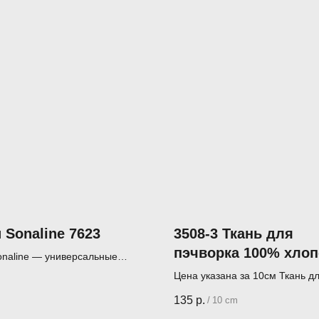
 Sonaline 7623
3508-3 Ткань для
пэчворка 100% хлоп
onaline — универсальные
110 см JulidoQuilt
я шитья, пэчворка и квилтинга
Цена указана за 10см Ткань д
пэчворка (лоскутного шитья)
135
р.
/
10 cm
Производитель - JulidoQuilt (Р