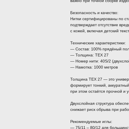
важно при точной сборке изд
Безопасность и качество:
Нитки сертифицированы по с
подтверждает отсутствие вред
с кожей, включая детский текс
Технические характеристики:
— Состав: 100% прядёный по
— Толщина: TEX 27
— Номер нити: 40S/2 (двухсло
— Намотка: 1000 метров
Толщина TEX 27 — это универ
формирует тонкий, аккуратны
при этом остаётся прочной и у
Двухслойная структура обеспеч
снижает риск обрыва при рабо
Рекомендуемые иглы:
— 75/11 – 80/12 для большинс