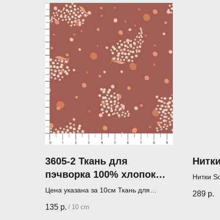
3605-2 Ткань для
Нитки
пэчворка 100% хлопок
Нитки S
110 см JulidoQuilt
нитки дл
Цена указана за 10см Ткань для
289
р.
(1000 м)
пэчворка (лоскутного шитья)
135
р.
/
10 cm
Производитель - JulidoQuilt (Россия)