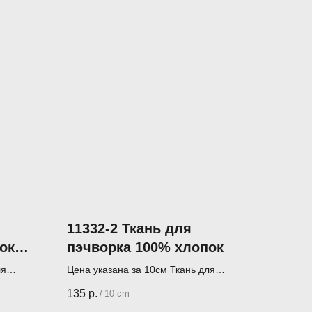
11332-2 Ткань для
ок
пэчворка 100% хлопок
ля
Цена указана за 10см Ткань для
пэчворка (лоскутного шитья)
135
р.
/
10 cm
оссия)
Производитель - JulidoQuilt (Россия)