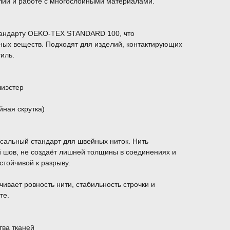
елий и работе с многослойными материалами.
тандарту OEKO-TEX STANDARD 100, что
ных веществ. Подходят для изделий, контактирующих
тиль.
лиэстер
йная скрутка)
сальный стандарт для швейных ниток. Нить
й шов, не создаёт лишней толщины в соединениях и
стойчивой к разрыву.
ивает ровность нити, стабильность строчки и
те.
тва тканей