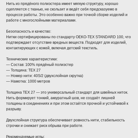
Нить из прядёного полиэстера имеет мягкую структуру, хорошо
сцепляется с тканью, не скользит и ведёт себя предсказуемо в
процессе работы. Это особенно важно при точной сборке изделий и
работе с многослойными материалами.
Безопасность и качество:
Нитки сертифицированы по стандарту OEKO-TEX STANDARD 100, что
подтверждает отсутствие вредных веществ. Подходят для изделий,
контактирующих с кожей, включая детский текстиль.
Технические характеристики:
— Состав: 100% прядёный полиэстер
— Толщина: TEX 27
— Номер нити: 40S/2 (двухслойная скрутка)
— Намотка: 1000 метров
Толщина TEX 27 — это универсальный стандарт для швейных ниток.
Нить формирует тонкий, аккуратный шов, не создаёт лишней
толщины в соединениях и при этом остаётся прочной и устойчивой к
разрыву.
Двухслойная структура обеспечивает ровность нити, стабильность
строчки и снижает риск обрыва при работе.
Рекомендуемые иглы: