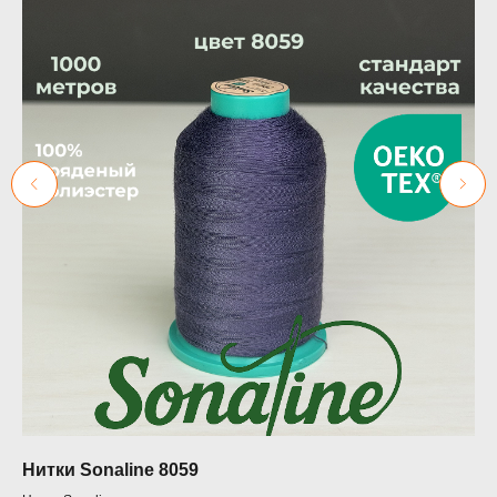
е
Нитки Sonaline 8059
38
ди