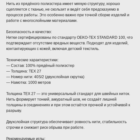
Нить из прядёного полиэстера имеет мягкую структуру, хорошо
сцепляется с тканью, не скользит и ведёт себя предсказуемо в
процессе работы. Это особенно важно при точной сборке изделий и
работе с многослойными материалами.
Безопасность и качество:
Нитки сертифицированы по стандарту OEKO-TEX STANDARD 100, что
подтверждает отсутствие вредных веществ. Подходят для изделий,
контактирующих с кожей, включая детский текстиль.
Технические характеристики:
— Состав: 100% прядёный полиэстер
— Толщина: TEX 27
— Номер нити: 40S/2 (двухслойная скрутка)
— Намотка: 1000 метров
Толщина TEX 27 — это универсальный стандарт для швейных ниток.
Нить формирует тонкий, аккуратный шов, не создаёт лишней
толщины в соединениях и при этом остаётся прочной и устойчивой к
разрыву.
Двухслойная структура обеспечивает ровность нити, стабильность
строчки и снижает риск обрыва при работе.
Рекомендуемые иглы: