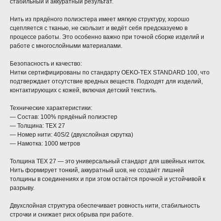
стабильный и аккуратный результат.
Нить из прядёного полиэстера имеет мягкую структуру, хорошо
сцепляется с тканью, не скользит и ведёт себя предсказуемо в
процессе работы. Это особенно важно при точной сборке изделий и
работе с многослойными материалами.
Безопасность и качество:
Нитки сертифицированы по стандарту OEKO-TEX STANDARD 100, что
подтверждает отсутствие вредных веществ. Подходят для изделий,
контактирующих с кожей, включая детский текстиль.
Технические характеристики:
— Состав: 100% прядёный полиэстер
— Толщина: TEX 27
— Номер нити: 40S/2 (двухслойная скрутка)
— Намотка: 1000 метров
Толщина TEX 27 — это универсальный стандарт для швейных ниток.
Нить формирует тонкий, аккуратный шов, не создаёт лишней
толщины в соединениях и при этом остаётся прочной и устойчивой к
разрыву.
Двухслойная структура обеспечивает ровность нити, стабильность
строчки и снижает риск обрыва при работе.