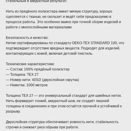
стабильный и аккуратный результат.
Нить из прядёного полиэстера имеет мягкую структуру, хорошо
сцепляется с тканью, не скользит и ведёт себя предсказуемо в
процессе работы. Это особенно важно при точной сборке изделий и
работе с многослойными материалами.
Безопасность и качество:
Нитки сертифицированы по стандарту OEKO-TEX STANDARD 100, что
подтверждает отсутствие вредных веществ. Подходят для изделий,
контактирующих с кожей, включая детский текстиль.
Технические характеристики:
— Состав: 100% прядёный полиэстер
— Толщина: TEX 27
— Номер нити: 40S/2 (двухслойная скрутка)
— Намотка: 1000 метров
Толщина TEX 27 — это универсальный стандарт для швейных ниток.
Нить формирует тонкий, аккуратный шов, не создаёт лишней
толщины в соединениях и при этом остаётся прочной и устойчивой к
разрыву.
Двухслойная структура обеспечивает ровность нити, стабильность
строчки и снижает риск обрыва при работе.