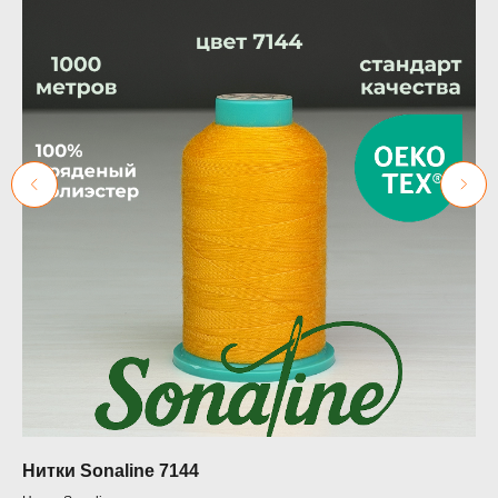
Нитки Sonaline 7144
32
Ju