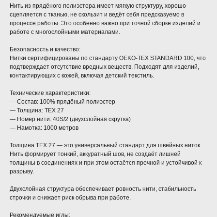
Нить из прядёного полиэстера имеет мягкую структуру, хорошо
сцепляется с тканью, не скользит и ведёт себя предсказуемо в
процессе работы. Это особенно важно при точной сборке изделий и
работе с многослойными материалами.
Безопасность и качество:
Нитки сертифицированы по стандарту OEKO-TEX STANDARD 100, что
подтверждает отсутствие вредных веществ. Подходят для изделий,
контактирующих с кожей, включая детский текстиль.
Технические характеристики:
— Состав: 100% прядёный полиэстер
— Толщина: TEX 27
— Номер нити: 40S/2 (двухслойная скрутка)
— Намотка: 1000 метров
Толщина TEX 27 — это универсальный стандарт для швейных ниток.
Нить формирует тонкий, аккуратный шов, не создаёт лишней
толщины в соединениях и при этом остаётся прочной и устойчивой к
разрыву.
Двухслойная структура обеспечивает ровность нити, стабильность
строчки и снижает риск обрыва при работе.
Рекомендуемые иглы: