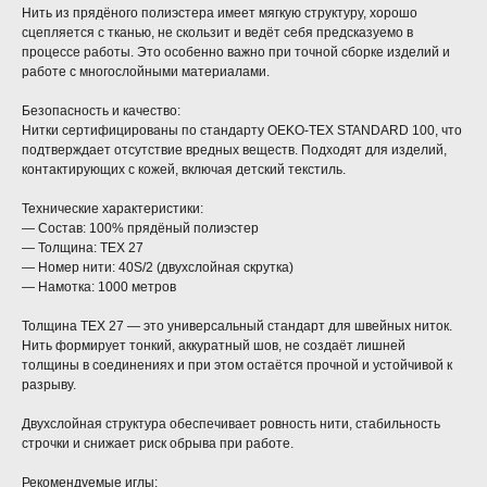
Нить из прядёного полиэстера имеет мягкую структуру, хорошо
сцепляется с тканью, не скользит и ведёт себя предсказуемо в
процессе работы. Это особенно важно при точной сборке изделий и
работе с многослойными материалами.
Безопасность и качество:
Нитки сертифицированы по стандарту OEKO-TEX STANDARD 100, что
подтверждает отсутствие вредных веществ. Подходят для изделий,
контактирующих с кожей, включая детский текстиль.
Технические характеристики:
— Состав: 100% прядёный полиэстер
— Толщина: TEX 27
— Номер нити: 40S/2 (двухслойная скрутка)
— Намотка: 1000 метров
Толщина TEX 27 — это универсальный стандарт для швейных ниток.
Нить формирует тонкий, аккуратный шов, не создаёт лишней
толщины в соединениях и при этом остаётся прочной и устойчивой к
разрыву.
Двухслойная структура обеспечивает ровность нити, стабильность
строчки и снижает риск обрыва при работе.
Рекомендуемые иглы: