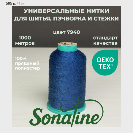
595
р.
/
1 pc