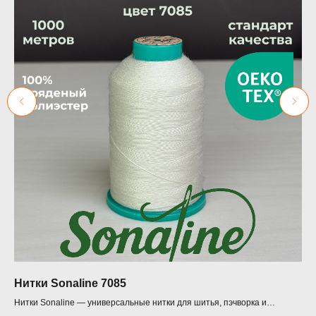
Нитки Sonaline 7085
18
Нитки Sonaline — универсальные нитки для шитья, пэчворка и
Цен
квилтинга (1000 м)
Про