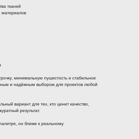
тва тканей
х материалов
в
трочку, минимальную пушистость и стабильное
обным и надёжным выбором для проектов любой
льный вариант для тех, кто ценит качество,
куратный результат.
палитре, он ближе к реальному.