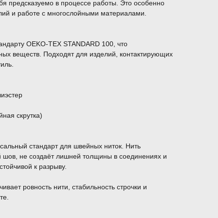
себя предсказуемо в процессе работы. Это особенно
елий и работе с многослойными материалами.
тандарту OEKO-TEX STANDARD 100, что
ных веществ. Подходят для изделий, контактирующих
тиль.
лиэстер
йная скрутка)
сальный стандарт для швейных ниток. Нить
й шов, не создаёт лишней толщины в соединениях и
стойчивой к разрыву.
ивает ровность нити, стабильность строчки и
те.