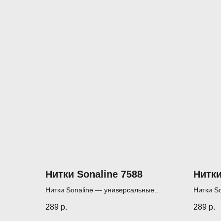
Нитки Sonaline 7588
Нитки
Нитки Sonaline — универсальные
Нитки S
нитки для шитья, пэчворка и квилтинга
нитки дл
289
р.
289
р.
(1000 м)
(1000 м)