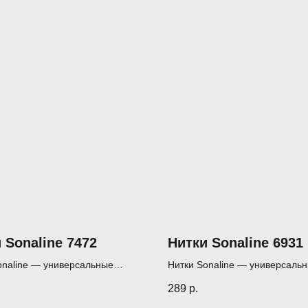
 Sonaline 7472
Нитки Sonaline 6931
onaline — универсальные
Нитки Sonaline — универсаль
я шитья, пэчворка и квилтинга
нитки для шитья, пэчворка и к
289
р.
(1000 м)