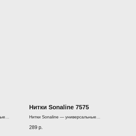
Нитки Sonaline 7575
ные
Нитки Sonaline — универсальные
вилтинга
нитки для шитья, пэчворка и квилтинга
289
р.
(1000 м)