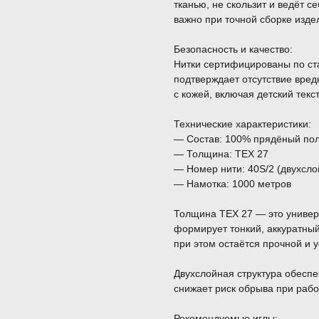
тканью, не скользит и ведёт 
важно при точной сборке изд
Безопасность и качество:
Нитки сертифицированы по с
подтверждает отсутствие вред
с кожей, включая детский текс
Технические характеристики:
— Состав: 100% прядёный по
— Толщина: TEX 27
— Номер нити: 40S/2 (двухсло
— Намотка: 1000 метров
Толщина TEX 27 — это универ
формирует тонкий, аккуратны
при этом остаётся прочной и у
Двухслойная структура обеспеч
снижает риск обрыва при рабо
Рекомендуемые иглы: