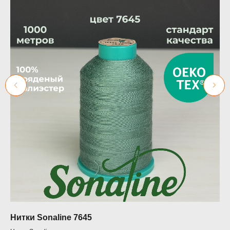
Нитки Sonaline 7645
45
Ju