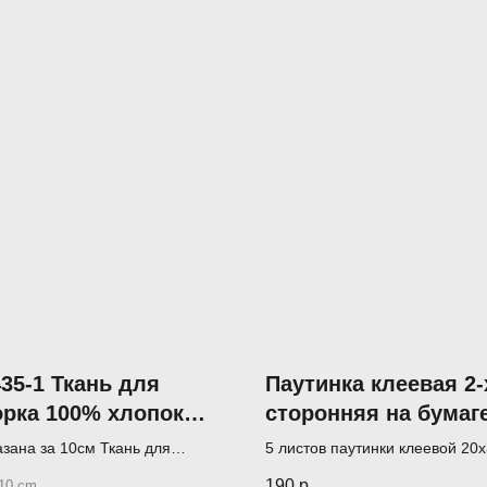
35-1 Ткань для
Паутинка клеевая 2-
орка 100% хлопок
сторонняя на бумаге
м
Tex Фикс 5 листов
азана за 10см Ткань для
5 листов паутинки клеевой 20
 (лоскутного шитья)
190
р.
10 cm