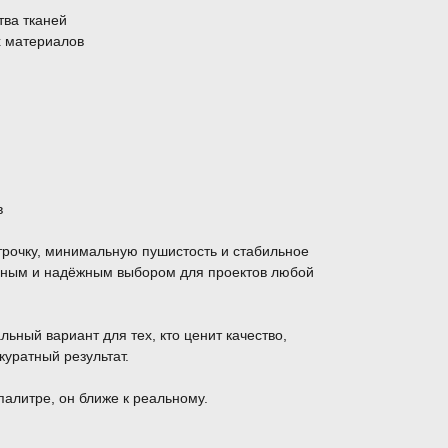
тва тканей
х материалов
в
трочку, минимальную пушистость и стабильное
обным и надёжным выбором для проектов любой
льный вариант для тех, кто ценит качество,
куратный результат.
палитре, он ближе к реальному.