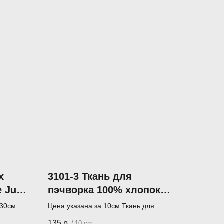
х
3101-3 Ткань для
 Juli-
пэчворка 100% хлопок
110 см JulidoQuilt
х30см
Цена указана за 10см Ткань для
пэчворка (лоскутного шитья)
135
р.
/
10 cm