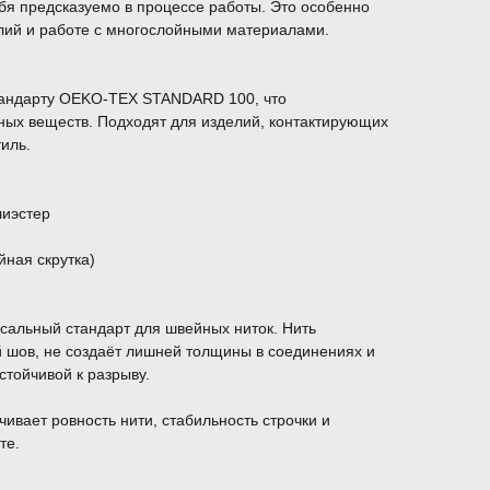
себя предсказуемо в процессе работы. Это особенно
елий и работе с многослойными материалами.
тандарту OEKO-TEX STANDARD 100, что
ных веществ. Подходят для изделий, контактирующих
тиль.
лиэстер
йная скрутка)
сальный стандарт для швейных ниток. Нить
й шов, не создаёт лишней толщины в соединениях и
стойчивой к разрыву.
ивает ровность нити, стабильность строчки и
те.