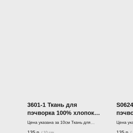
3601-1 Ткань для
S0624
пэчворка 100% хлопок
пэчв
110 см JulidoQuilt
110 с
Цена указана за 10см Ткань для
Цена ук
пэчворка (лоскутного шитья)
пэчворка
135
р.
135
р.
/
10 cm
/