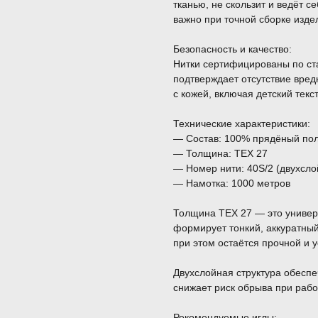
тканью, не скользит и ведёт 
важно при точной сборке изд
Безопасность и качество:
Нитки сертифицированы по с
подтверждает отсутствие вред
с кожей, включая детский текс
Технические характеристики:
— Состав: 100% прядёный по
— Толщина: TEX 27
— Номер нити: 40S/2 (двухсло
— Намотка: 1000 метров
Толщина TEX 27 — это универ
формирует тонкий, аккуратны
при этом остаётся прочной и у
Двухслойная структура обеспеч
снижает риск обрыва при рабо
Рекомендуемые иглы: