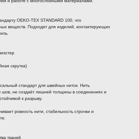
елий и работе с многослойными материалами.
тандарту OEKO-TEX STANDARD 100, что
ных веществ. Подходят для изделий, контактирующих
тиль.
лиэстер
йная скрутка)
сальный стандарт для швейных ниток. Нить
й шов, не создаёт лишней толщины в соединениях и
стойчивой к разрыву.
ивает ровность нити, стабильность строчки и
те.
тва тканей