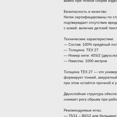
важно при точной сборке изд
Безопасность и качество:
Нитки сертифицированы по с
подтверждает отсутствие вред
с кожей, включая детский текс
Технические характеристики:
— Состав: 100% прядёный по
— Толщина: TEX 27
— Номер нити: 40S/2 (двухсло
— Намотка: 1000 метров
Толщина TEX 27 — это универ
формирует тонкий, аккуратны
при этом остаётся прочной и у
Двухслойная структура обеспеч
снижает риск обрыва при рабо
Рекомендуемые иглы:
— 75/11 – 80/12 для большинс