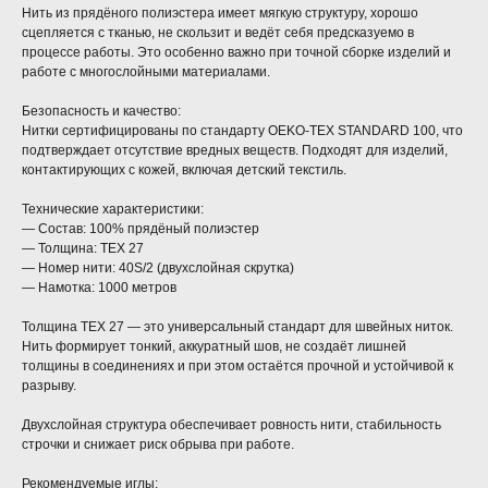
Нить из прядёного полиэстера имеет мягкую структуру, хорошо
сцепляется с тканью, не скользит и ведёт себя предсказуемо в
процессе работы. Это особенно важно при точной сборке изделий и
работе с многослойными материалами.
Безопасность и качество:
Нитки сертифицированы по стандарту OEKO-TEX STANDARD 100, что
подтверждает отсутствие вредных веществ. Подходят для изделий,
контактирующих с кожей, включая детский текстиль.
Технические характеристики:
— Состав: 100% прядёный полиэстер
— Толщина: TEX 27
— Номер нити: 40S/2 (двухслойная скрутка)
— Намотка: 1000 метров
Толщина TEX 27 — это универсальный стандарт для швейных ниток.
Нить формирует тонкий, аккуратный шов, не создаёт лишней
толщины в соединениях и при этом остаётся прочной и устойчивой к
разрыву.
Двухслойная структура обеспечивает ровность нити, стабильность
строчки и снижает риск обрыва при работе.
Рекомендуемые иглы: