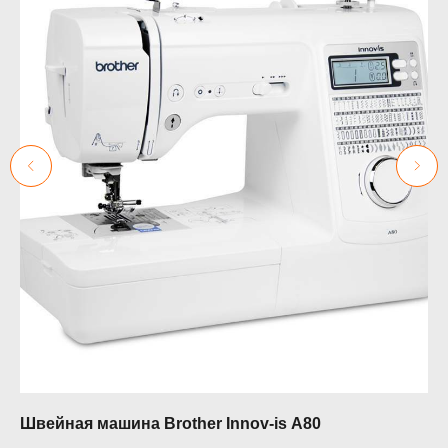
0
Швейная машина Brother Innov-is A80
Ко