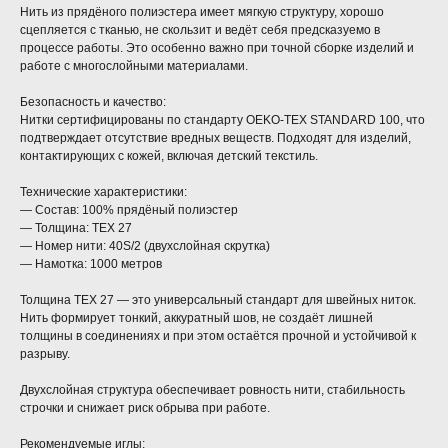
Нить из прядёного полиэстера имеет мягкую структуру, хорошо
сцепляется с тканью, не скользит и ведёт себя предсказуемо в
процессе работы. Это особенно важно при точной сборке изделий и
работе с многослойными материалами.
Безопасность и качество:
Нитки сертифицированы по стандарту OEKO-TEX STANDARD 100, что
подтверждает отсутствие вредных веществ. Подходят для изделий,
контактирующих с кожей, включая детский текстиль.
Технические характеристики:
— Состав: 100% прядёный полиэстер
— Толщина: TEX 27
— Номер нити: 40S/2 (двухслойная скрутка)
— Намотка: 1000 метров
Толщина TEX 27 — это универсальный стандарт для швейных ниток.
Нить формирует тонкий, аккуратный шов, не создаёт лишней
толщины в соединениях и при этом остаётся прочной и устойчивой к
разрыву.
Двухслойная структура обеспечивает ровность нити, стабильность
строчки и снижает риск обрыва при работе.
Рекомендуемые иглы: