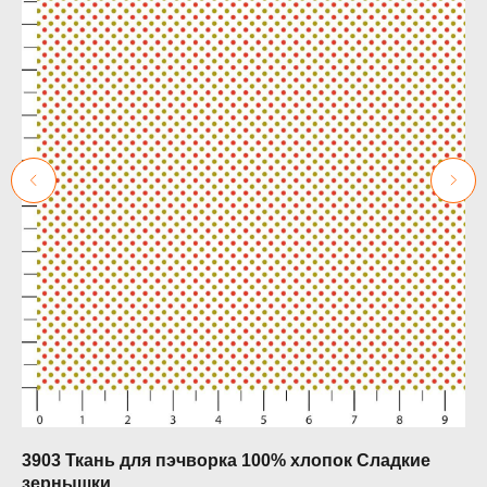
3903 Ткань для пэчворка 100% хлопок Сладкие
JV
зернышки
цв