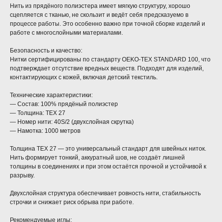
Нить из прядёного полиэстера имеет мягкую структуру, хорошо
сцепляется с тканью, не скользит и ведёт себя предсказуемо в
процессе работы. Это особенно важно при точной сборке изделий и
работе с многослойными материалами.
Безопасность и качество:
Нитки сертифицированы по стандарту OEKO-TEX STANDARD 100, что
подтверждает отсутствие вредных веществ. Подходят для изделий,
контактирующих с кожей, включая детский текстиль.
Технические характеристики:
— Состав: 100% прядёный полиэстер
— Толщина: TEX 27
— Номер нити: 40S/2 (двухслойная скрутка)
— Намотка: 1000 метров
Толщина TEX 27 — это универсальный стандарт для швейных ниток.
Нить формирует тонкий, аккуратный шов, не создаёт лишней
толщины в соединениях и при этом остаётся прочной и устойчивой к
разрыву.
Двухслойная структура обеспечивает ровность нити, стабильность
строчки и снижает риск обрыва при работе.
Рекомендуемые иглы: