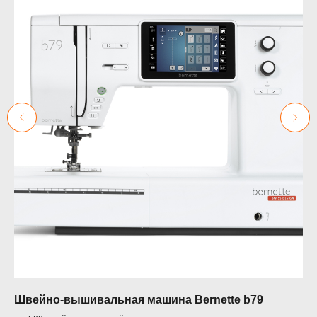
Швейно-вышивальная машина Bernette b79
Ни