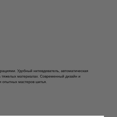
рациями. Удобный нитевдеватель, автоматическая
а тяжелых материалах. Современный дизайн и
и опытных мастеров шитья.