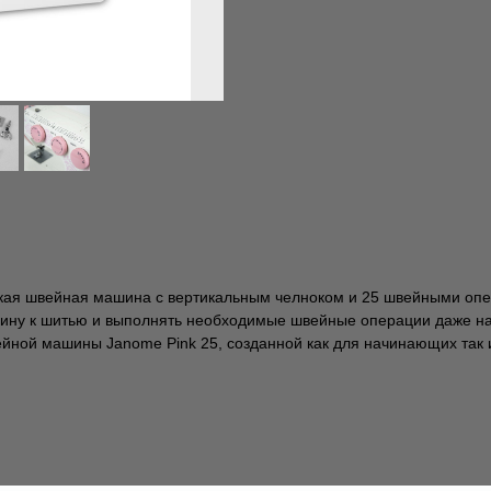
кая швейная машина с вертикальным челноком и 25 швейными опе
ашину к шитью и выполнять необходимые швейные операции даже н
ейной машины Janome Pink 25, созданной как для начинающих так 