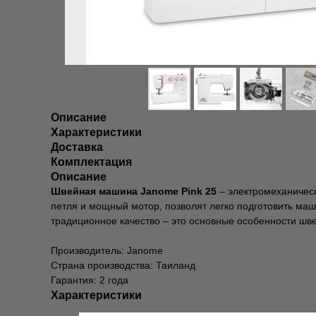
Описание
Характеристики
Доставка
Комплектация
Описание
Швейная машина Janome Pink 25
– электромеханичес
петля и мощный мотор, позволят легко подготовить м
традиционное качество – это основные особенности шв
Производитель: Janome
Страна производства: Таиланд
Гарантия: 2 года
Характеристики