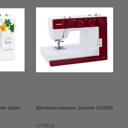
me Japan
Швейная машина Janome 1522RD
19 990
р.