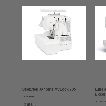
Оверлок Janome MyLock 785
Швей
Excel
Janome
кол
42 900
р.