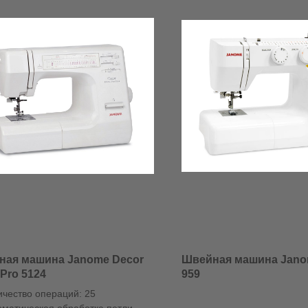
ная машина Janome Decor
Швейная машина Jano
 Pro 5124
959
ичество операций: 25