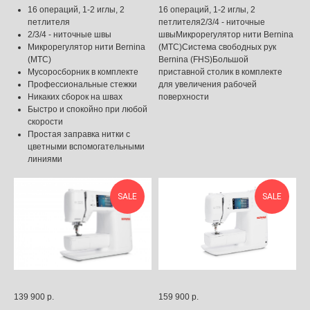
16 операций, 1-2 иглы, 2
16 операций, 1-2 иглы, 2
петлителя
петлителя2/3/4 - ниточные
2/3/4 - ниточные швы
швыМикрорегулятор нити Bernina
Микрорегулятор нити Bernina
(MTC)Система свободных рук
(MTC)
Bernina (FHS)Большой
Мусоросборник в комплекте
приставной столик в комплекте
Профессиональные стежки
для увеличения рабочей
Никаких сборок на швах
поверхности
Быстро и спокойно при любой
скорости
Простая заправка нитки с
цветными вспомогательными
линиями
SALE
SALE
139 900
р.
159 900
р.