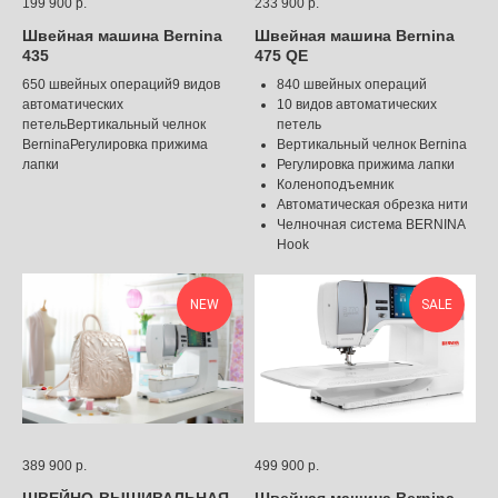
199 900
р.
233 900
р.
Швейная машина Bernina
Швейная машина Bernina
435
475 QE
650 швейных операций9 видов
840 швейных операций
автоматических
10 видов автоматических
петельВертикальный челнок
петель
BerninaРегулировка прижима
Вертикальный челнок Bernina
лапки
Регулировка прижима лапки
Коленоподъемник
Автоматическая обрезка нити
Челночная система BERNINA
Hook
NEW
SALE
389 900
р.
499 900
р.
ШВЕЙНО-ВЫШИВАЛЬНАЯ
Швейная машина Bernina