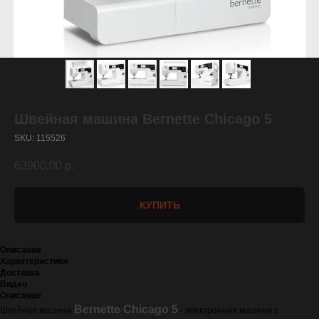
Швейная машина Bernette Chicago 5
SKU:
115526
63900,00
р.
КУПИТЬ
Описание
Характеристики
Доставка
Видео
Описание
Bernette Chicago 5
Швейная машина
- электронная машина с