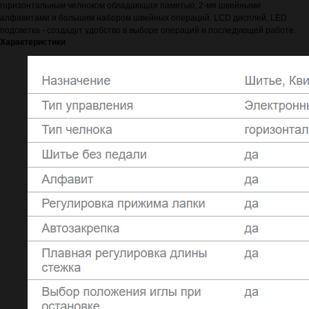
горизонтальным челноком обладающая памятью, 2-мя швейными
алфавитами и большим набором швейных операций. LCD дисплей, LED
подсветка - создадут удобство в выборе операций и последующей работе.
Характеристики